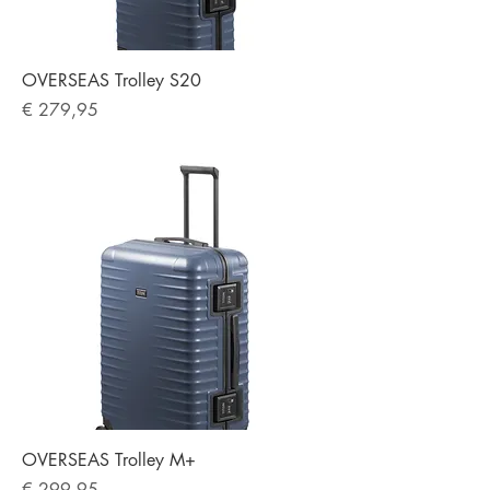
OVERSEAS Trolley S20
Preis
€ 279,95
OVERSEAS Trolley M+
Preis
€ 299,95