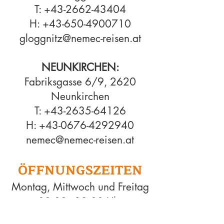
T:
+43-2662-43404
H:
+43-650-4900710
gloggnitz@nemec-reisen.at
NEUNKIRCHEN:
Fabriksgasse 6/9, 2620
Neunkirchen
T:
+43-2635-64126
H:
+43-0676-4292940
nemec@nem
ec
-reisen.at
ÖFFNUNG
SZEITEN
Montag, Mittwoch und Freitag
09:00 - 12:00 Uhr
15:00 - 18:00 Uhr