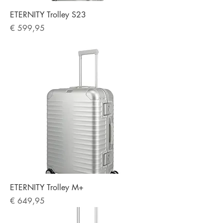
ETERNITY Trolley S23
Preis
€ 599,95
ETERNITY Trolley M+
Preis
€ 649,95