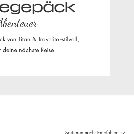
segepäck
Abenteuer
von Titan & Travelite -stilvoll,
ür deine nächste Reise
Sortieren nach:
Empfohlen