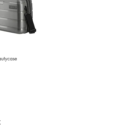
autycase
z