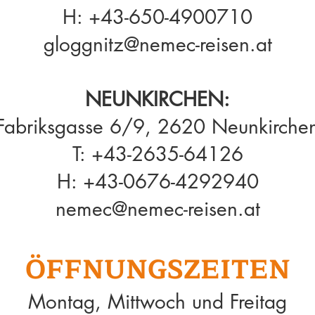
H:
+43-650-4900710
gloggnitz@nemec-reisen.at
NEUNKIRCHEN:
Fabriksgasse 6/9, 2620 Neunkirche
T:
+43-2635-64126
H:
+43-0676-4292940
nemec@nem
ec
-reisen.at
ÖFFNUNG
SZEITEN
Montag, Mittwoch und Freitag