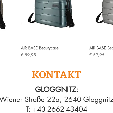
AIR BASE Beautycase
AIR BASE Be
Preis
Preis
€ 59,95
€ 59,95
KONTAKT
GLOGGNITZ:
Wiener Straße 22a, 2640 Gloggnit
T:
+43-2662-43404