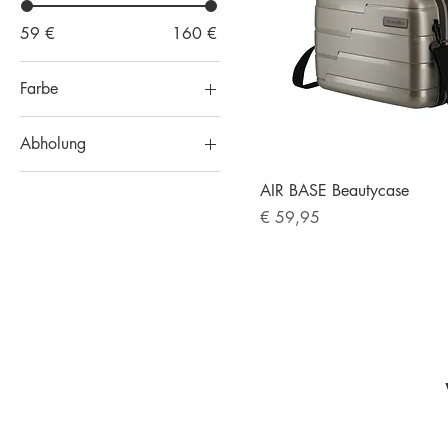
59 €
160 €
Farbe
Abholung
vor Ort im Büro
AIR BASE Beautycase
Neunkirchen
Preis
€ 59,95