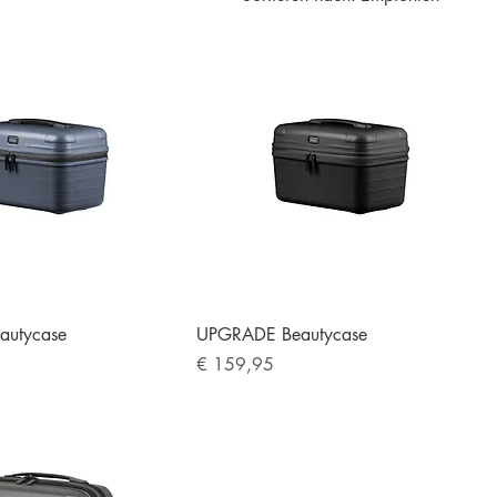
autycase
UPGRADE Beautycase
Preis
€ 159,95