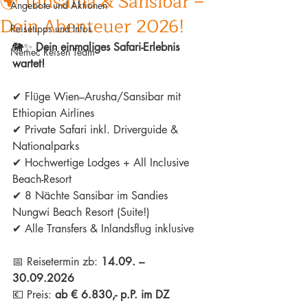
🌍 Tansania & Sansibar –
Angebote und Aktionen
Dein Abenteuer 2026!
Reisetipps und Infos
🐘✨ 
Dein einmaliges Safari-Erlebnis 
Nemec Reisen Team
wartet!
✔ Flüge Wien–Arusha/Sansibar mit 
Ethiopian Airlines
✔ Private Safari inkl. Driverguide & 
Nationalparks
✔ Hochwertige Lodges + All Inclusive 
Beach-Resort
✔ 8 Nächte Sansibar im Sandies 
Nungwi Beach Resort (Suite!)
✔ Alle Transfers & Inlandsflug inklusive
📅 Reisetermin zb: 
14.09. – 
30.09.2026
💶 Preis: 
ab € 6.830,- p.P. im DZ