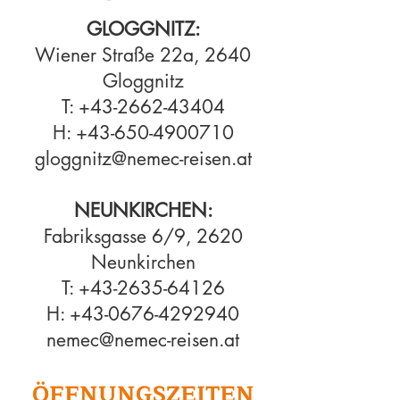
Frühbucherbon
GLOGGNITZ:
sichern!
Wiener Straße 22a, 2640
Gloggnitz
T:
+43-2662-43404
H:
+43-650-4900710
gloggnitz@nemec-reisen.at
NEUNKIRCHEN:
Fabriksgasse 6/9, 2620
Neunkirchen
T:
+43-2635-64126
H:
+43-0676-4292940
nemec@nem
ec
-reisen.at
ÖFFNUNG
SZEITEN