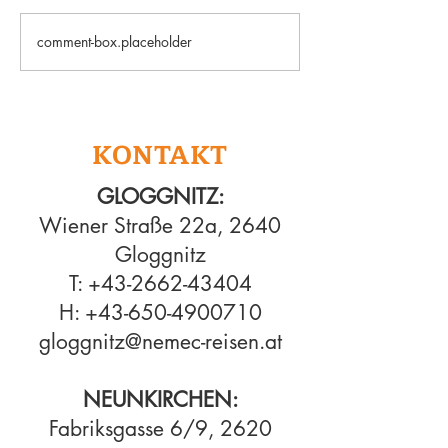
comment-box.placeholder
✨Maßgeschneiderte
Danke für ein
Reisen mit Erfahrung &
wundervolles Re
Leidenschaft ✨
2025 und für eu
T-Shirt Urlaubs
KONTAKT
GLOGGNITZ:
Wiener Straße 22a, 2640
Gloggnitz
T:
+43-2662-43404
H:
+43-650-4900710
gloggnitz@nemec-reisen.at
NEUNKIRCHEN:
Fabriksgasse 6/9, 2620