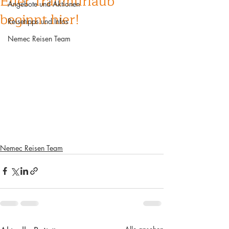
Euer Traumurlaub
Angebote und Aktionen
beginnt hier!
Reisetipps und Infos
Nemec Reisen Team
Nemec Reisen Team