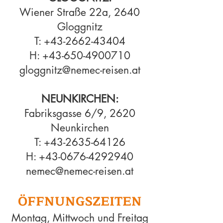
Wiener Straße 22a, 2640
Gloggnitz
T:
+43-2662-43404
H:
+43-650-4900710
gloggnitz@nemec-reisen.at
NEUNKIRCHEN:
Fabriksgasse 6/9, 2620
Neunkirchen
T:
+43-2635-64126
H:
+43-0676-4292940
nemec@nem
ec
-reisen.at
ÖFFNUNG
SZEITEN
Montag, Mittwoch und Freitag