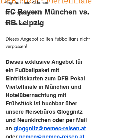
DFB Pokal - Viertelfinale
Angebote und Aktionen
FC Bayern München vs. 
Reisetipps und Infos
RB Leipzig
Nemec Reisen Team
Dieses Angebot sollten Fußballfans nicht 
verpassen!
Dieses exklusive Angebot für 
ein Fußballpaket mit 
Eintrittskarten zum DFB Pokal 
Viertelfinale in München und 
Hotelübernachtung mit 
Frühstück ist buchbar über 
unsere Reisebüros Gloggnitz 
und Neunkirchen oder per Mail 
an 
gloggnitz@nemec-reisen.at
oder 
nemec@nemec-reisen.at