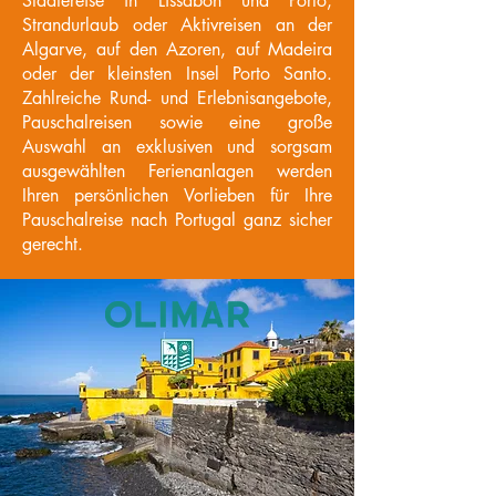
Städtereise in Lissabon und Porto,
Strandurlaub oder Aktivreisen an der
Algarve, auf den Azoren, auf Madeira
oder der kleinsten Insel Porto Santo.
Zahlreiche Rund- und Erlebnisangebote,
Pauschalreisen sowie eine große
Auswahl an exklusiven und sorgsam
ausgewählten Ferienanlagen werden
Ihren persönlichen Vorlieben für Ihre
Pauschalreise nach Portugal ganz sicher
gerecht.